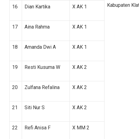
Kabupaten Kla
16
Dian Kartika
X AK 1
17
Aina Rahma
X AK 1
18
Amanda Dwi A
X AK 1
19
Resti Kusuma W
X AK 2
20
Zulfana Refalina
X AK 2
21
Siti Nur S
X AK 2
22
Refi Anisa F
X MM 2