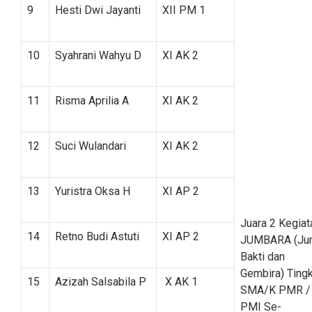
9
Hesti Dwi Jayanti
XII PM 1
10
Syahrani Wahyu D
XI AK 2
11
Risma Aprilia A
XI AK 2
12
Suci Wulandari
XI AK 2
13
Yuristra Oksa H
XI AP 2
Juara 2 Kegiat
14
Retno Budi Astuti
XI AP 2
JUMBARA (Ju
Bakti dan
Gembira) Ting
15
Azizah Salsabila P
X AK 1
SMA/K PMR /
PMI Se-