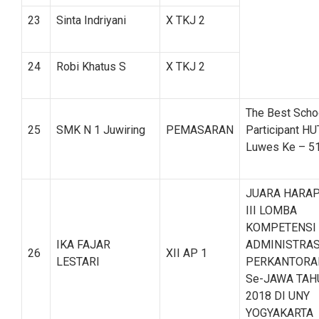
23
Sinta Indriyani
X TKJ 2
24
Robi Khatus S
X TKJ 2
The Best Scho
25
SMK N 1 Juwiring
PEMASARAN
Participant HU
Luwes Ke – 5
JUARA HARA
III LOMBA
KOMPETENSI
IKA FAJAR
ADMINISTRAS
26
XII AP 1
LESTARI
PERKANTORA
Se-JAWA TAH
2018 DI UNY
YOGYAKARTA