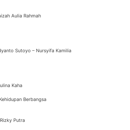
aizah Aulia Rahmah
dyanto Sutoyo – Nursyifa Kamilia
aulina Kaha
n Kehidupan Berbangsa
Rizky Putra