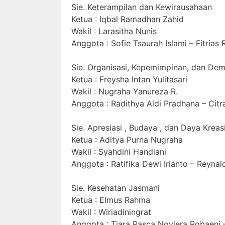
Sie. Keterampilan dan Kewirausahaan
Ketua : Iqbal Ramadhan Zahid
Wakil : Larasitha Nunis
Anggota : Sofie Tsaurah Islami – Fitria
Sie. Organisasi, Kepemimpinan, dan Dem
Ketua : Freysha Intan Yulitasari
Wakil : Nugraha Yanureza R.
Anggota : Radithya Aldi Pradhana – Citr
Sie. Apresiasi , Budaya , dan Daya Kreas
Ketua : Aditya Purna Nugraha
Wakil : Syahdini Handiani
Anggota : Ratifika Dewi Irianto – Reyna
Sie. Kesehatan Jasmani
Ketua : Elmus Rahma
Wakil : Wiriadiningrat
Anggota : Tiara Pasca Noviera Robaeni 