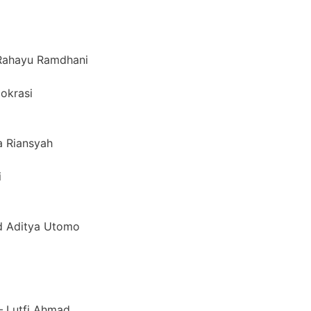
s Rahayu Ramdhani
okrasi
a Riansyah
i
ld Aditya Utomo
– Lutfi Ahmad